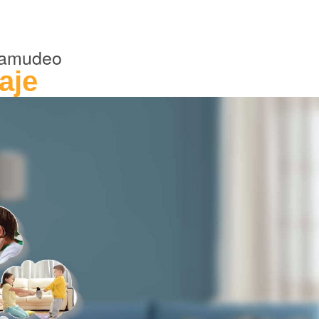
rtamudeo
aje