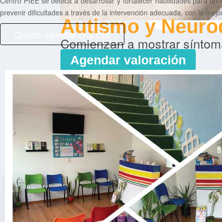
Centro PIEE se dedica a desarrollar y fortalecer habilidades para un 
prevenir dificultades a través de la intervención adecuada, con la mejo
Autismo y Neuro
Quiero agendar una cita
Comienzan a mostrar síntom
Agendar valoración