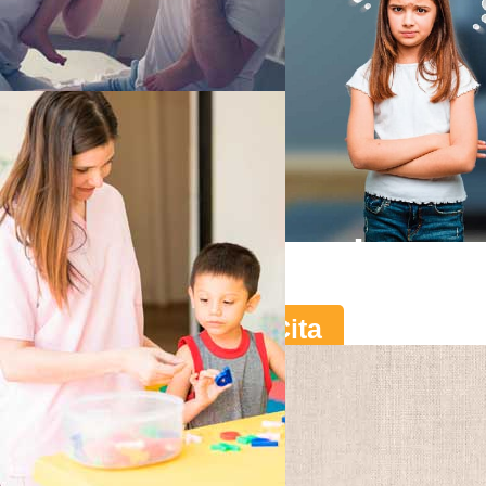
Psicoterapia par
toda la familia
Agendar Cita